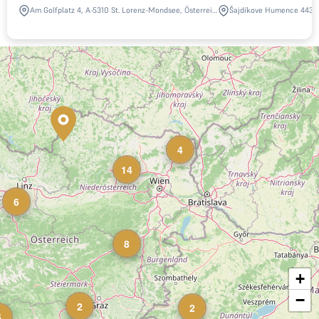
Am Golfplatz 4, A-5310 St. Lorenz-Mondsee, Österreich
Šajdíkove Humence 443, 
4
14
6
8
+
−
2
2
5