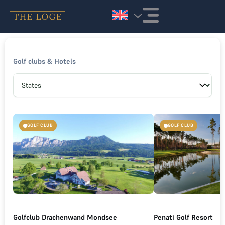
Skip to content
Golf clubs & Hotels
GOLF CLUB
GOLF CLUB
Golfclub Drachenwand Mondsee
Penati Golf Resort