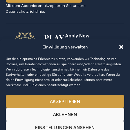
Mit dem Abonnieren akzeptieren Sie unsere
Datenschutzrichtlinie
.
PLAY
Apply Now
For Golf Clubs
GOLF,
Einwilligung verwalten
Contact
Imprint
MAKE
Um dir ein optimales Erlebnis zu bieten, verwenden wir Technologien wie
Terms & Conditions
Cookies, um Geräteinformationen zu speichern und/oder darauf zuzugreifen.
BUSINESS
Data Privacy
Wenn du diesen Technologien zustimmst, können wir Daten wie das
Surfverhalten oder eindeutige IDs auf dieser Website verarbeiten. Wenn du
kontakt@the-loge.com
deine Einwilligung nicht erteilst oder zurückziehst, können bestimmte
Merkmale und Funktionen beeinträchtigt werden.
Our friendly team is here to help.
+43 676 944 44 81
AKZEPTIEREN
Mon-Fri from 8am to 5pm.
ABLEHNEN
© 2025 The LOGE. All rights reserved.
EINSTELLUNGEN ANSEHEN