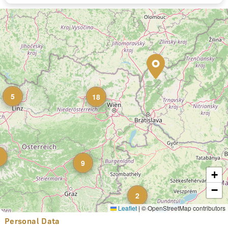
5
18
9
+
−
2
Leaflet
|
© OpenStreetMap contributors
Personal Data