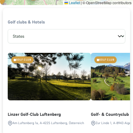
Leaflet
|
© OpenStreetMap contributors
Golf clubs & Hotels
GOLF CLUB
GOLF CLUB
Linzer Golf-Club Luftenberg
Golf- & Countryclub S
Am Luftenberg 1a, A-4225 Luftenberg, Österreich
Zur Linde 1, A-8943 Aigen