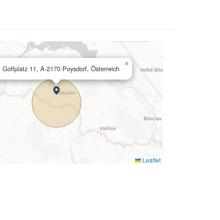
×
Golfplatz 11, A-2170 Poysdorf, Österreich
Leaflet