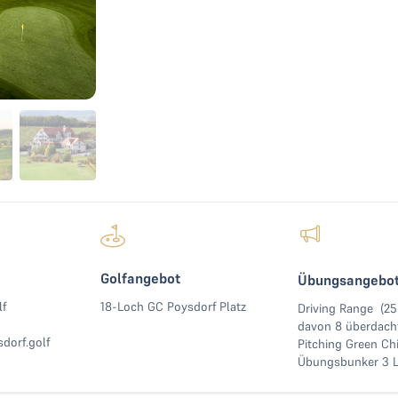
Golfangebot
Übungsangebo
lf
18-Loch GC Poysdorf Platz
Driving Range (2
davon 8 überdacht
dorf.golf
Pitching Green Ch
Übungsbunker 3 L