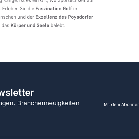
. Erleben Sie die
Faszination Golf
in
Menschen und der
Exzellenz des Poysdorfer
, das
Körper und Seele
belebt.
wsletter
hungen, Branchenneuigkeiten
Mit dem Abonnem