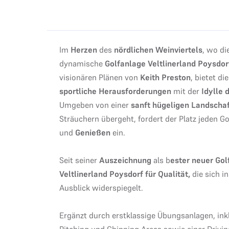
Im
Herzen
des
nördlichen
Weinviertels
, wo di
dynamische
Golfanlage Veltlinerland Poysdor
visionären Plänen von
Keith Preston
, bietet di
sportliche Herausforderungen
mit der
Idylle 
Umgeben von einer
sanft
hügeligen Landscha
Sträuchern übergeht, fordert der Platz jeden G
und
Genießen
ein.
Seit seiner
Auszeichnung
als b
ester neuer Gol
Veltlinerland Poysdorf für Qualität,
die sich i
Ausblick widerspiegelt.
Ergänzt durch erstklassige Übungsanlagen, ink
Pitching und Chipping Areas sowie einer Driving