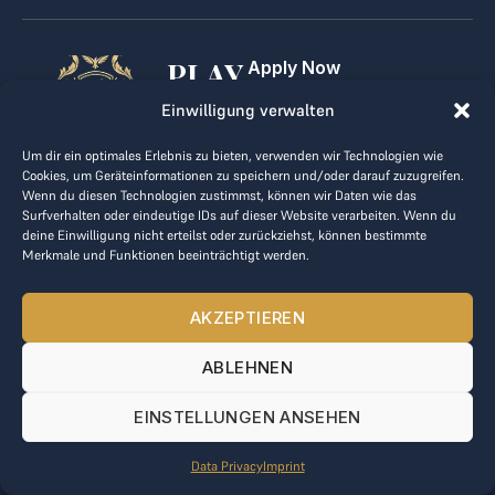
PLAY
Apply Now
For Golf Clubs
GOLF,
Einwilligung verwalten
Contact
Imprint
MAKE
Um dir ein optimales Erlebnis zu bieten, verwenden wir Technologien wie
Terms & Conditions
Cookies, um Geräteinformationen zu speichern und/oder darauf zuzugreifen.
BUSINESS
Data Privacy
Wenn du diesen Technologien zustimmst, können wir Daten wie das
Surfverhalten oder eindeutige IDs auf dieser Website verarbeiten. Wenn du
kontakt@the-loge.com
deine Einwilligung nicht erteilst oder zurückziehst, können bestimmte
Merkmale und Funktionen beeinträchtigt werden.
Our friendly team is here to help.
+43 676 944 44 81
AKZEPTIEREN
Mon-Fri from 8am to 5pm.
ABLEHNEN
© 2025 The LOGE. All rights reserved.
EINSTELLUNGEN ANSEHEN
Data Privacy
Imprint