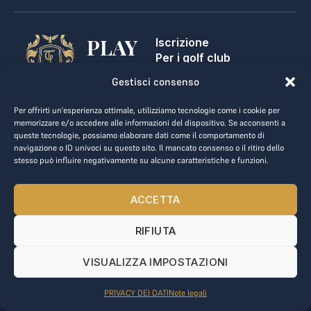
PLAY
Iscrizione
Per i golf club
GOLF,
Contatti
Gestisci consenso
Note legali
MAKE
Termini e condizioni
Per offrirti un'esperienza ottimale, utilizziamo tecnologie come i cookie per
BUSINESS.
Privacy dei dati
memorizzare e/o accedere alle informazioni del dispositivo. Se acconsenti a
queste tecnologie, possiamo elaborare dati come il comportamento di
kontakt@the-loge.com
navigazione o ID univoci su questo sito. Il mancato consenso o il ritiro dello
stesso può influire negativamente su alcune caratteristiche e funzioni.
Il nostro team è qui per aiutarti.
+43 676 944 44 81
ACCETTA
Dal lunedì al venerdì, dalle 8:00 alle 17:00.
RIFIUTA
© 2025 The LOGE. Tutti i diritti riservati.
VISUALIZZA IMPOSTAZIONI
PRIVACY DEI DATI
Note legali