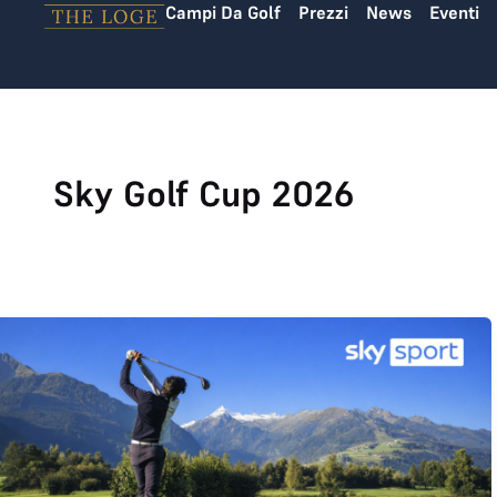
Campi Da Golf
Prezzi
News
Eventi
Vai al contenuto
Sky Golf Cup 2026
Sky Golf Cup 2026 a Zell am See