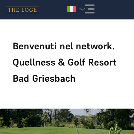
Vai al contenuto
Benvenuti nel network.
Quellness & Golf Resort
Bad Griesbach
Il Quellness & Golf Resort Bad Griesbach è entrato a far parte di