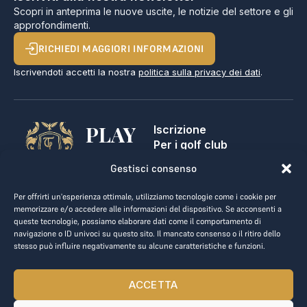
Scopri in anteprima le nuove uscite, le notizie del settore e gli
approfondimenti.
RICHIEDI MAGGIORI INFORMAZIONI
Iscrivendoti accetti la nostra
politica sulla privacy dei dati
.
PLAY
Iscrizione
Per i golf club
GOLF,
Contatti
Gestisci consenso
Note legali
MAKE
Termini e condizioni
Per offrirti un'esperienza ottimale, utilizziamo tecnologie come i cookie per
BUSINESS.
Privacy dei dati
memorizzare e/o accedere alle informazioni del dispositivo. Se acconsenti a
queste tecnologie, possiamo elaborare dati come il comportamento di
kontakt@the-loge.com
navigazione o ID univoci su questo sito. Il mancato consenso o il ritiro dello
stesso può influire negativamente su alcune caratteristiche e funzioni.
Il nostro team è qui per aiutarti.
+43 676 944 44 81
ACCETTA
Dal lunedì al venerdì, dalle 8:00 alle 17:00.