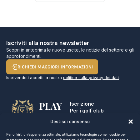
Iscriviti alla nostra newsletter
Scopri in anteprima le nuove uscite, le notizie del settore e gli
approfondimenti.
RICHIEDI MAGGIORI INFORMAZIONI
Iscrivendoti accetti la nostra
politica sulla privacy dei dati
.
PLAY
Iscrizione
Per i golf club
GOLF,
Contatti
Gestisci consenso
Note legali
MAKE
Termini e condizioni
Per offrirti un'esperienza ottimale, utilizziamo tecnologie come i cookie per
BUSINESS.
Privacy dei dati
memorizzare e/o accedere alle informazioni del dispositivo. Se acconsenti a