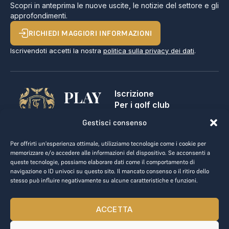
Scopri in anteprima le nuove uscite, le notizie del settore e gli
approfondimenti.
RICHIEDI MAGGIORI INFORMAZIONI
Iscrivendoti accetti la nostra
politica sulla privacy dei dati
.
PLAY
Iscrizione
Per i golf club
GOLF,
Contatti
Gestisci consenso
Note legali
MAKE
Termini e condizioni
Per offrirti un'esperienza ottimale, utilizziamo tecnologie come i cookie per
BUSINESS.
Privacy dei dati
memorizzare e/o accedere alle informazioni del dispositivo. Se acconsenti a
queste tecnologie, possiamo elaborare dati come il comportamento di
kontakt@the-loge.com
navigazione o ID univoci su questo sito. Il mancato consenso o il ritiro dello
stesso può influire negativamente su alcune caratteristiche e funzioni.
Il nostro team è qui per aiutarti.
+43 676 944 44 81
ACCETTA
Dal lunedì al venerdì, dalle 8:00 alle 17:00.