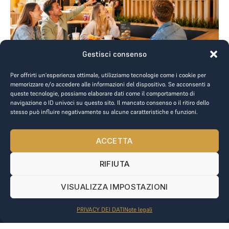
Gestisci consenso
3
Min Di Lettura
Per offrirti un'esperienza ottimale, utilizziamo tecnologie come i cookie per
memorizzare e/o accedere alle informazioni del dispositivo. Se acconsenti a
Pubblicità regionale da McDonald’s
queste tecnologie, possiamo elaborare dati come il comportamento di
navigazione o ID univoci su questo sito. Il mancato consenso o il ritiro dello
con Tantum Bonum
stesso può influire negativamente su alcune caratteristiche e funzioni.
ACCETTA
TORNA ALL'ELENCO NOTIZIE
RIFIUTA
VISUALIZZA IMPOSTAZIONI
PRIVACY DEI DATI
Note legali
Iscriviti alla nostra newsletter