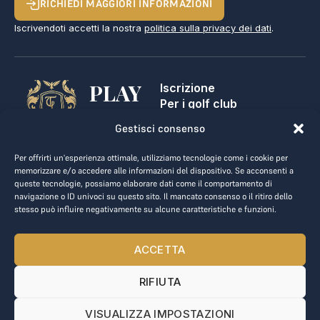
RICHIEDI MAGGIORI INFORMAZIONI
Iscrivendoti accetti la nostra
politica sulla privacy dei dati
.
PLAY
Iscrizione
Per i golf club
GOLF,
Contatti
Gestisci consenso
Note legali
MAKE
Termini e condizioni
Per offrirti un'esperienza ottimale, utilizziamo tecnologie come i cookie per
BUSINESS.
Privacy dei dati
memorizzare e/o accedere alle informazioni del dispositivo. Se acconsenti a
queste tecnologie, possiamo elaborare dati come il comportamento di
kontakt@the-loge.com
navigazione o ID univoci su questo sito. Il mancato consenso o il ritiro dello
stesso può influire negativamente su alcune caratteristiche e funzioni.
Il nostro team è qui per aiutarti.
+43 676 944 44 81
ACCETTA
Dal lunedì al venerdì, dalle 8:00 alle 17:00.
RIFIUTA
© 2025 The LOGE. Tutti i diritti riservati.
VISUALIZZA IMPOSTAZIONI