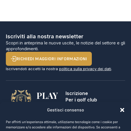
Iscriviti alla nostra newsletter
Scopri in anteprima le nuove uscite, le notizie del settore e gli
approfondimenti.
RICHIEDI MAGGIORI INFORMAZIONI
Iscrivendoti accetti la nostra
politica sulla privacy dei dati
.
PLAY
Iscrizione
Per i golf club
GOLF,
Contatti
Gestisci consenso
Note legali
MAKE
Termini e condizioni
Per offrirti un'esperienza ottimale, utilizziamo tecnologie come i cookie per
BUSINESS.
Privacy dei dati
memorizzare e/o accedere alle informazioni del dispositivo. Se acconsenti a