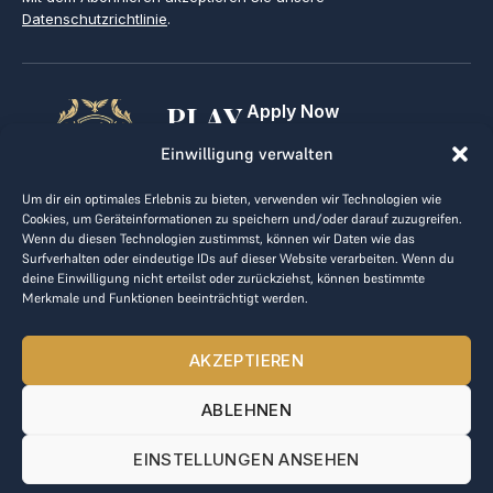
Datenschutzrichtlinie
.
PLAY
Apply Now
For Golf Clubs
GOLF,
Einwilligung verwalten
Contact
Imprint
MAKE
Um dir ein optimales Erlebnis zu bieten, verwenden wir Technologien wie
Terms & Conditions
Cookies, um Geräteinformationen zu speichern und/oder darauf zuzugreifen.
BUSINESS
Data Privacy
Wenn du diesen Technologien zustimmst, können wir Daten wie das
Surfverhalten oder eindeutige IDs auf dieser Website verarbeiten. Wenn du
kontakt@the-loge.com
deine Einwilligung nicht erteilst oder zurückziehst, können bestimmte
Merkmale und Funktionen beeinträchtigt werden.
Our friendly team is here to help.
+43 676 944 44 81
AKZEPTIEREN
Mon-Fri from 8am to 5pm.
ABLEHNEN
© 2025 The LOGE. All rights reserved.
EINSTELLUNGEN ANSEHEN