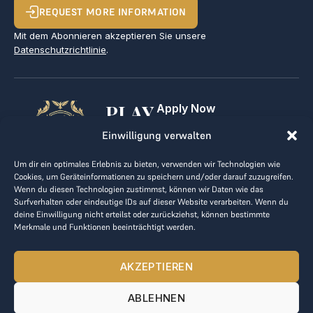
REQUEST MORE INFORMATION
Mit dem Abonnieren akzeptieren Sie unsere
Datenschutzrichtlinie
.
PLAY
Apply Now
For Golf Clubs
GOLF,
Einwilligung verwalten
Contact
Imprint
MAKE
Um dir ein optimales Erlebnis zu bieten, verwenden wir Technologien wie
Terms & Conditions
Cookies, um Geräteinformationen zu speichern und/oder darauf zuzugreifen.
BUSINESS
Data Privacy
Wenn du diesen Technologien zustimmst, können wir Daten wie das
Surfverhalten oder eindeutige IDs auf dieser Website verarbeiten. Wenn du
kontakt@the-loge.com
deine Einwilligung nicht erteilst oder zurückziehst, können bestimmte
Merkmale und Funktionen beeinträchtigt werden.
Our friendly team is here to help.
+43 676 944 44 81
AKZEPTIEREN
Mon-Fri from 8am to 5pm.
ABLEHNEN