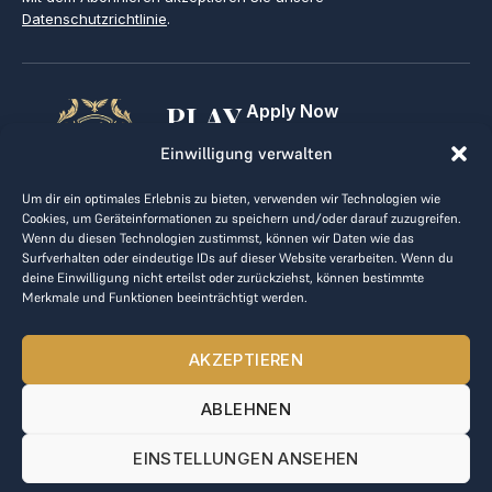
Datenschutzrichtlinie
.
PLAY
Apply Now
For Golf Clubs
GOLF,
Einwilligung verwalten
Contact
Imprint
MAKE
Um dir ein optimales Erlebnis zu bieten, verwenden wir Technologien wie
Terms & Conditions
Cookies, um Geräteinformationen zu speichern und/oder darauf zuzugreifen.
BUSINESS
Data Privacy
Wenn du diesen Technologien zustimmst, können wir Daten wie das
Surfverhalten oder eindeutige IDs auf dieser Website verarbeiten. Wenn du
kontakt@the-loge.com
deine Einwilligung nicht erteilst oder zurückziehst, können bestimmte
Merkmale und Funktionen beeinträchtigt werden.
Our friendly team is here to help.
+43 676 944 44 81
AKZEPTIEREN
Mon-Fri from 8am to 5pm.
ABLEHNEN
© 2025 The LOGE. All rights reserved.
EINSTELLUNGEN ANSEHEN