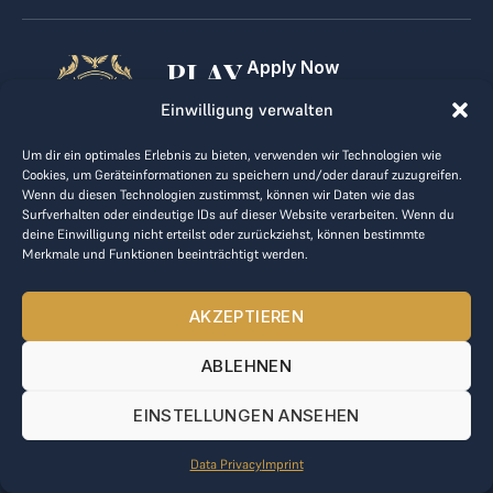
PLAY
Apply Now
For Golf Clubs
GOLF,
Einwilligung verwalten
Contact
Imprint
MAKE
Um dir ein optimales Erlebnis zu bieten, verwenden wir Technologien wie
Terms & Conditions
Cookies, um Geräteinformationen zu speichern und/oder darauf zuzugreifen.
BUSINESS
Data Privacy
Wenn du diesen Technologien zustimmst, können wir Daten wie das
Surfverhalten oder eindeutige IDs auf dieser Website verarbeiten. Wenn du
kontakt@the-loge.com
deine Einwilligung nicht erteilst oder zurückziehst, können bestimmte
Merkmale und Funktionen beeinträchtigt werden.
Our friendly team is here to help.
+43 676 944 44 81
AKZEPTIEREN
Mon-Fri from 8am to 5pm.
ABLEHNEN
© 2025 The LOGE. All rights reserved.
EINSTELLUNGEN ANSEHEN
Data Privacy
Imprint