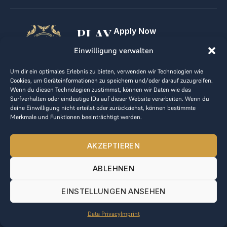
PLAY
Apply Now
For Golf Clubs
GOLF,
Einwilligung verwalten
Contact
Imprint
MAKE
Um dir ein optimales Erlebnis zu bieten, verwenden wir Technologien wie
Terms & Conditions
Cookies, um Geräteinformationen zu speichern und/oder darauf zuzugreifen.
BUSINESS
Data Privacy
Wenn du diesen Technologien zustimmst, können wir Daten wie das
Surfverhalten oder eindeutige IDs auf dieser Website verarbeiten. Wenn du
kontakt@the-loge.com
deine Einwilligung nicht erteilst oder zurückziehst, können bestimmte
Merkmale und Funktionen beeinträchtigt werden.
Our friendly team is here to help.
+43 676 944 44 81
AKZEPTIEREN
Mon-Fri from 8am to 5pm.
ABLEHNEN
© 2025 The LOGE. All rights reserved.
EINSTELLUNGEN ANSEHEN
Data Privacy
Imprint