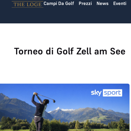
Campi Da Golf
Prezzi
News
Eventi
Vai al contenuto
Torneo di Golf Zell am See
Sky Golf Cup 2026 a Zell am See