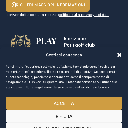
RICHIEDI MAGGIORI INFORMAZIONI
Iscrivendoti accetti la nostra
politica sulla privacy dei dati
.
PLAY
Iscrizione
Per i golf club
GOLF,
Contatti
Gestisci consenso
Note legali
MAKE
Termini e condizioni
Per offrirti un'esperienza ottimale, utilizziamo tecnologie come i cookie per
BUSINESS.
Privacy dei dati
memorizzare e/o accedere alle informazioni del dispositivo. Se acconsenti a
queste tecnologie, possiamo elaborare dati come il comportamento di
kontakt@the-loge.com
navigazione o ID univoci su questo sito. Il mancato consenso o il ritiro dello
stesso può influire negativamente su alcune caratteristiche e funzioni.
Il nostro team è qui per aiutarti.
+43 676 944 44 81
ACCETTA
Dal lunedì al venerdì, dalle 8:00 alle 17:00.
RIFIUTA
© 2025 The LOGE. Tutti i diritti riservati.