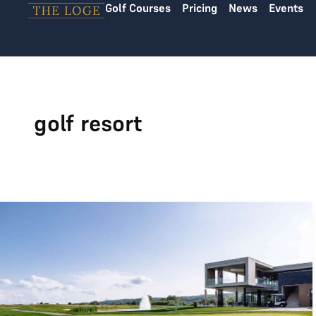
Golf Courses
Pricing
News
Events
Skip to content
golf resort
THE LOGE Invitational 2026