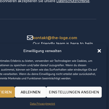
Abonnieren akzeptieren Sie unsere
Datenschutzrichtlinie
.
kontakt@the-loge.com
Our friendly team is here to help.
+43 676 944 44 81
Einwilligung verwalten
Mon-Fri from 8am to 5pm.
ptimales Erlebnis zu bieten, verwenden wir Technologien wie Cookies, um
ationen zu speichern und/oder darauf zuzugreifen. Wenn du diesen
 zustimmst, können wir Daten wie das Surfverhalten oder eindeutige IDs auf
te verarbeiten. Wenn du deine Einwilligung nicht erteilst oder zurückziehst,
immte Merkmale und Funktionen beeinträchtigt werden.
TIEREN
ABLEHNEN
EINSTELLUNGEN ANSEHEN
Data Privacy
Imprint