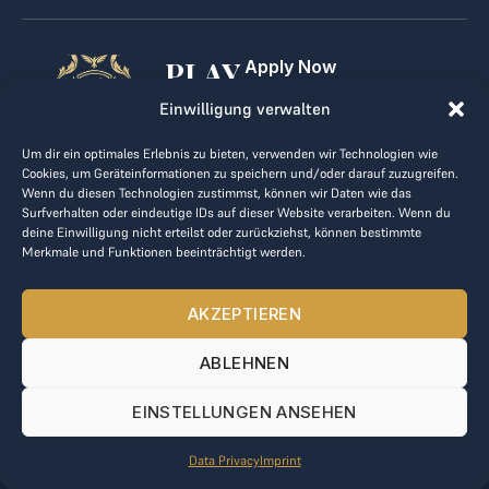
PLAY
Apply Now
For Golf Clubs
GOLF,
Einwilligung verwalten
Contact
Imprint
MAKE
Um dir ein optimales Erlebnis zu bieten, verwenden wir Technologien wie
Terms & Conditions
Cookies, um Geräteinformationen zu speichern und/oder darauf zuzugreifen.
BUSINESS
Data Privacy
Wenn du diesen Technologien zustimmst, können wir Daten wie das
Surfverhalten oder eindeutige IDs auf dieser Website verarbeiten. Wenn du
kontakt@the-loge.com
deine Einwilligung nicht erteilst oder zurückziehst, können bestimmte
Merkmale und Funktionen beeinträchtigt werden.
Our friendly team is here to help.
+43 676 944 44 81
AKZEPTIEREN
Mon-Fri from 8am to 5pm.
ABLEHNEN
© 2025 The LOGE. All rights reserved.
EINSTELLUNGEN ANSEHEN
Data Privacy
Imprint