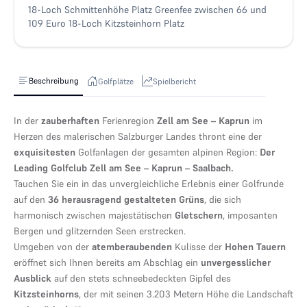
18-Loch Schmittenhöhe Platz Greenfee zwischen 66 und
109 Euro 18-Loch Kitzsteinhorn Platz
Beschreibung
Golfplätze
Spielbericht
In der
zauberhaften
Ferienregion
Zell am See – Kaprun
im
Herzen des malerischen Salzburger Landes thront eine der
exquisitesten
Golfanlagen der gesamten alpinen Region:
Der
Leading Golfclub Zell am See – Kaprun – Saalbach.
Tauchen Sie ein in das unvergleichliche Erlebnis einer Golfrunde
auf den
36 herausragend gestalteten Grüns
, die sich
harmonisch zwischen majestätischen
Gletschern
, imposanten
Bergen und glitzernden Seen erstrecken.
Umgeben von der
atemberaubenden
Kulisse der
Hohen Tauern
eröffnet sich Ihnen bereits am Abschlag ein
unvergesslicher
Ausblick
auf den stets schneebedeckten Gipfel des
Kitzsteinhorns
, der mit seinen 3.203 Metern Höhe die Landschaft