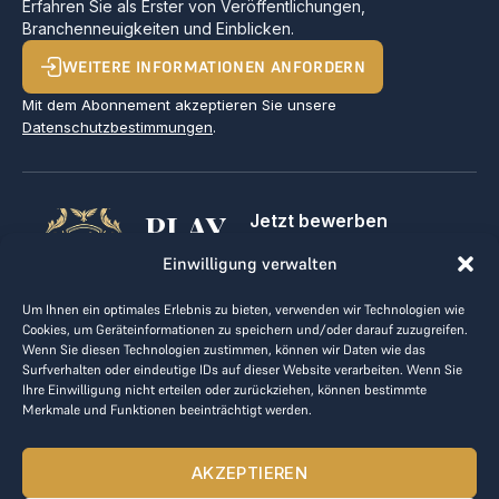
Erfahren Sie als Erster von Veröffentlichungen,
Branchenneuigkeiten und Einblicken.
WEITERE INFORMATIONEN ANFORDERN
Mit dem Abonnement akzeptieren Sie unsere
Datenschutzbestimmungen
.
PLAY
Jetzt bewerben
Für Golfclubs
GOLF,
Einwilligung verwalten
Kontakt
Impressum
MAKE
Um Ihnen ein optimales Erlebnis zu bieten, verwenden wir Technologien wie
AGB
Cookies, um Geräteinformationen zu speichern und/oder darauf zuzugreifen.
BUSINESS
Datenrichtlinie
Wenn Sie diesen Technologien zustimmen, können wir Daten wie das
Surfverhalten oder eindeutige IDs auf dieser Website verarbeiten. Wenn Sie
kontakt@the-loge.com
Ihre Einwilligung nicht erteilen oder zurückziehen, können bestimmte
Merkmale und Funktionen beeinträchtigt werden.
Unser freundliches Team hilft Ihnen gerne weiter.
+43 676 944 44 81
AKZEPTIEREN
Mo-Fr von 8:00 bis 17:00 Uhr.