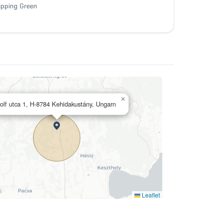
ipping Green
×
olf utca 1, H-8784 Kehidakustány, Ungarn
Leaflet