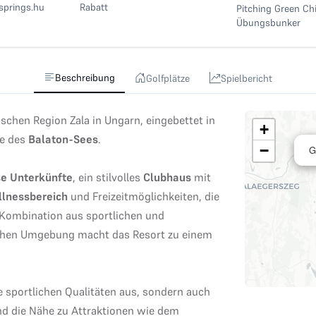
springs.hu
Rabatt
Pitching Green Ch
Übungsbunker
Beschreibung
Golfplätze
Spielbericht
ischen Region Zala in Ungarn, eingebettet in
+
he des
Balaton-Sees
.
−
G
se Unterkünfte
, ein stilvolles
Clubhaus
mit
lnessbereich
und Freizeitmöglichkeiten, die
 Kombination aus sportlichen und
chen Umgebung macht das Resort zu einem
ne sportlichen Qualitäten aus, sondern auch
nd die Nähe zu Attraktionen wie dem