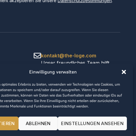
ent akzeptieren Sie unsere
Datenschutzbestimmungen
.
kontakt@the-loge.com
Unser freundliches Team hilft
Ihnen gerne weiter.
Einwilligung verwalten
+43 676 944 44 81
Mo-Fr von 8:00 bis 17:00 Uhr.
 optimales Erlebnis zu bieten, verwenden wir Technologien wie Cookies, um
ationen zu speichern und/oder darauf zuzugreifen. Wenn Sie diesen
 zustimmen, können wir Daten wie das Surfverhalten oder eindeutige IDs auf
te verarbeiten. Wenn Sie Ihre Einwilligung nicht erteilen oder zurückziehen,
immte Merkmale und Funktionen beeinträchtigt werden.
TIEREN
ABLEHNEN
EINSTELLUNGEN ANSEHEN