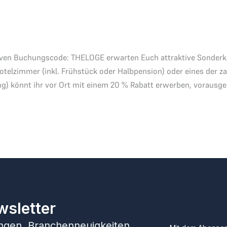
ven Buchungscode: THELOGE erwarten Euch attraktive Sonderko
elzimmer (inkl. Frühstück oder Halbpension) oder eines der za
ng) könnt ihr vor Ort mit einem 20 % Rabatt erwerben, vorausg
wsletter
hungen, Branchenneuigkeiten