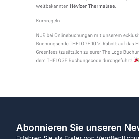
weltbekannten
Hévízer Thermalsee
.
Kursregeln
NUR bei Onlinebuchungen mit unserem exklusi
Buchungscode THELOGE 10 % Rabatt auf das Hot
Greenfees (zusätzlich zu eurer The Loge Buchu
dem THELOGE Buchungscode durchgeführt!
Abonnieren Sie unseren Ne
Erfahren Sie als Erster von Veröffentlic